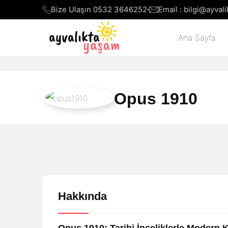
Bize Ulaşın 0532 3646252
Email : bilgi@ayva
Ana Sayfa
Opus 1910
Hakkında