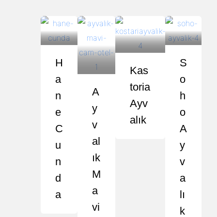
H
S
Kas
A
O
Toria
A
N
H
Ayv
Y
E
O
Alık
V
C
A
Al
U
Y
Ik
N
V
M
D
A
A
A
Lı
Vi
K