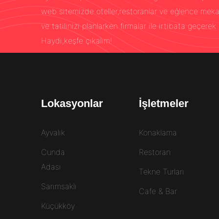
web sitemizde oteller,restoranlar ve eğlence mekanla
ve tatilinizi planlarken firmalar ile irtibata geçerek 
Haydi,keşfe çıkalım!
Lokasyonlar
İşletmeler
Ayvalık
Konaklama
Cunda
Restoran
Adası
Tekne Turları
Sarımsaklı
Cafe & Bar
Küçükköy