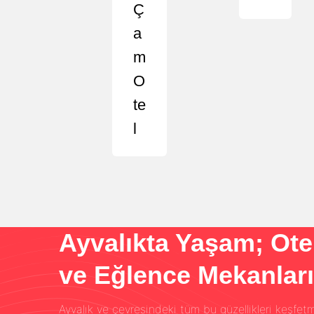
Ç
A
M
O
Te
L
Ayvalıkta Yaşam; Ote
ve Eğlence Mekanları
Ayvalık ve çevresindeki tüm bu güzellikleri keşfetm