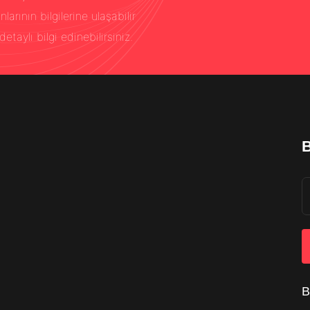
rının bilgilerine ulaşabilir
detaylı bilgi edinebilirsiniz.
B
B