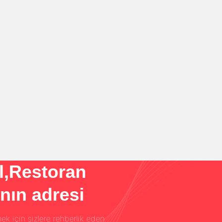
l,Restoran
nın adresi
ek için sizlere rehberlik eden