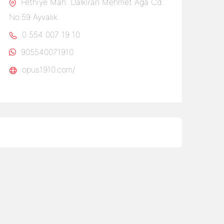
Fethiye Mah. Dalkıran Mehmet Ağa Cd.
No:59 Ayvalık
0 554 007 19 10
905540071910
opus1910.com/