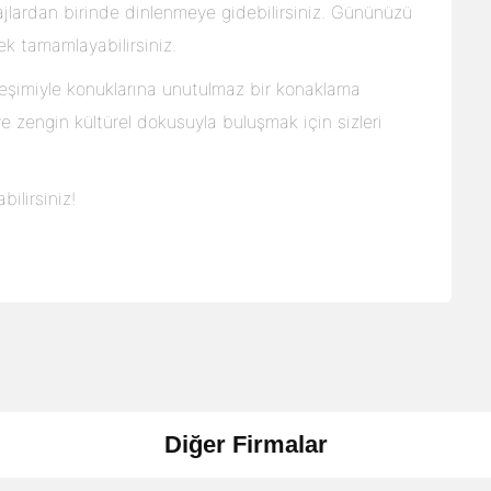
jlardan birinde dinlenmeye gidebilirsiniz. Gününüzü
ek tamamlayabilirsiniz.
eşimiyle konuklarına unutulmaz bir konaklama
 ve zengin kültürel dokusuyla buluşmak için sizleri
bilirsiniz!
Diğer Firmalar