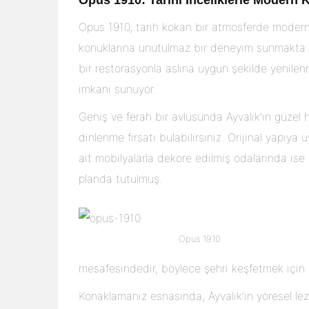
Opus 1910: Tarihi İnceliklerle Modern
Opus 1910, tarih kokan bir atmosferde modern
konuklarına unutulmaz bir deneyim sunmakta
bir restorasyonla aslına uygun şekilde yenilen
imkanı sunuyor.
Geniş ve ferah bir avlusunda Ayvalık’ın güzel ha
dinlenme fırsatı bulabilirsiniz. Orijinal yapı
ait mobilyalarla dekore edilmiş odalarında is
planda tutulmuş.
Opus 1910
mesafesindedir, böylece şehri keşfetmek içi
Konaklamanız esnasında, Ayvalık’ın yöresel lez