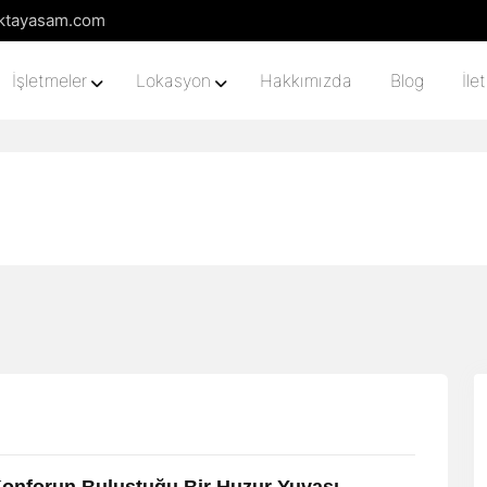
liktayasam.com
İşletmeler
Lokasyon
Hakkımızda
Blog
İle