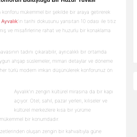
 Konforun Buluştuğu Bir Huzur Yuvası
 konforu mükemmel bir şekilde bir araya getirerek
.
Ayvalık
‘ın tarihi dokusunu yansıtan 10 odası ile titiz
miş ve misafirlerine rahat ve huzurlu bir konaklama
vasının tadını çıkarabilir, ayrıcalıklı bir ortamda
ya uygun ahşap süslemeler, mimari detaylar ve döneme
e her türlü modern imkan düşünülerek konforunuz ön
Ayvalık’ın zengin kültürel mirasına da bir kapı
açıyor. Otel; sahil, pazar yerleri, kiliseler ve
kültürel merkezlere kısa bir yürüme
n mükemmel bir konumdadır.
zetlerinden oluşan zengin bir kahvaltıyla güne