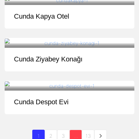
Cunda Kapya Otel
Cunda Ziyabey Konağı
Cunda Despot Evi
1
2
3
…
13