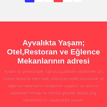
Ayvalıkta Yaşam;
Otel,Restoran ve Eğlence
Mekanlarının adresi
Ayvalık ve çevresindeki tüm bu güzellikleri keşfetmek için
sizlere rehberlik eden web sitemizde oteller,restoranlar ve
eğlence mekanlarının bilgilerine ulaşabilir ve tatilinizi
planlarken firmalar ile irtibata geçerek detaylı bilgi
edinebilirsiniz. Haydi,keşfe çıkalım!