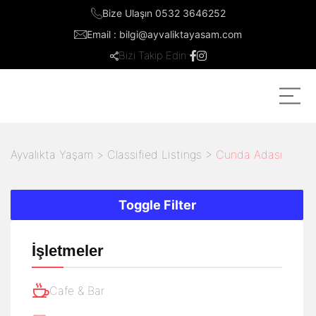
Bize Ulaşın 0532 3646252
Email : bilgi@ayvaliktayasam.com
Bizi Takip Edin:
Ayvalıkta Yaşam
>
Classified Listings
>
Cunda Adası
Toggle Filter
İşletmeler
Cafe & Bar